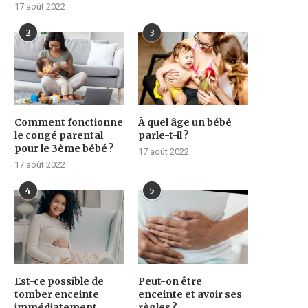
17 août 2022
2
3
Comment fonctionne
À quel âge un bébé
le congé parental
parle-t-il ?
pour le 3ème bébé ?
17 août 2022
17 août 2022
4
5
Est-ce possible de
Peut-on être
tomber enceinte
enceinte et avoir ses
immédiatement
règles ?