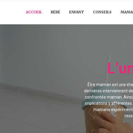
ACCUEIL
BÉBÉ
ENFANT
CONSEILS
MAMA
L’u
Être maman est une étap
dernières interviennent de
confrontée maman. Ainsi, 
implications y afférente
mamans expérimentées
ress