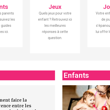
nts
Jeux
Jo
s parents
Quels jeux pour votre
Votre en
suivez les
enfant ? Retrouvez ici
de jo
t guides
les meilleures
s’épanou
es ici.
réponses à cette
lui offrir
question.
Enfants
ent faire la
rence entre les