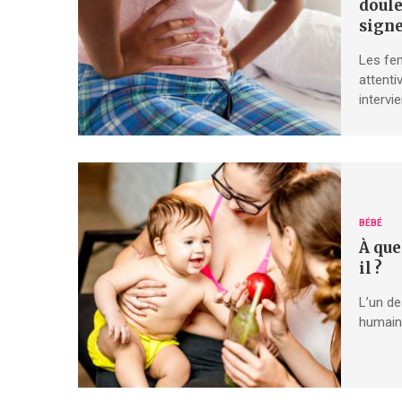
doule
signe
Les fe
attent
interv
BÉBÉ
À que
il ?
L’un de
humains