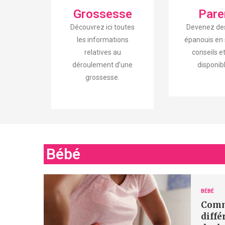
Grossesse
Pare
Découvrez ici toutes
Devenez de
les informations
épanouis en 
relatives au
conseils e
déroulement d’une
disponibl
grossesse.
Bébé
BÉBÉ
Comm
diffé